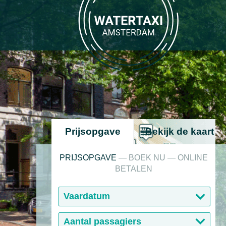
Prijsopgave
Bekijk
de kaart
PRIJSOPGAVE
— BOEK NU — ONLINE
BETALEN