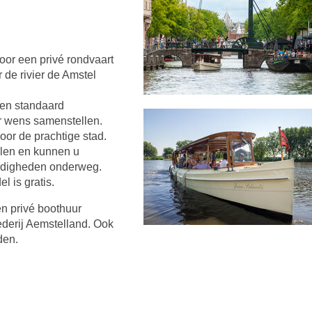
or een privé rondvaart
 de rivier de Amstel
een standaard
r wens samenstellen.
oor de prachtige stad.
alen en kunnen u
ardigheden onderweg.
 is gratis.
n privé boothuur
ederij Aemstelland. Ook
den.